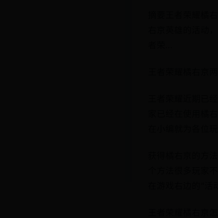
摘要王者荣耀橘右
右京英雄的活动，
者荣...
王者荣耀橘右京两
王者荣耀近期已经
家已经在使用橘右
在小编就为各位玩
获得橘右京的方法
个方法很多玩家不
在游戏右边的“活
王者荣耀橘右京怎