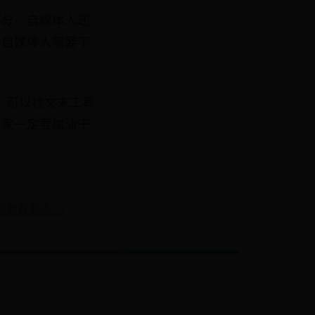
部分。自媒体人还
，自媒体人需要不
，可以找文末工具
大家一定要加油干
服务器盘点 →