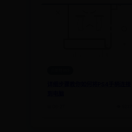
贝斯特365
详细步骤教你如何将PS4手柄连接
到电脑
📅 06-27
👁️ 9237