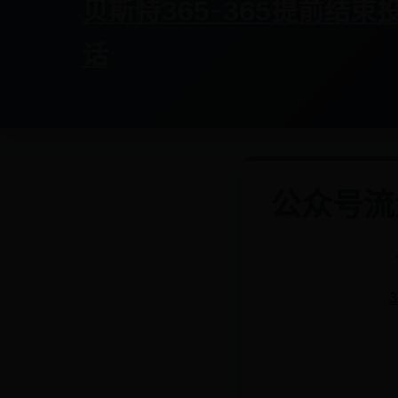
贝斯特365-365提前结束投
话
公众号流