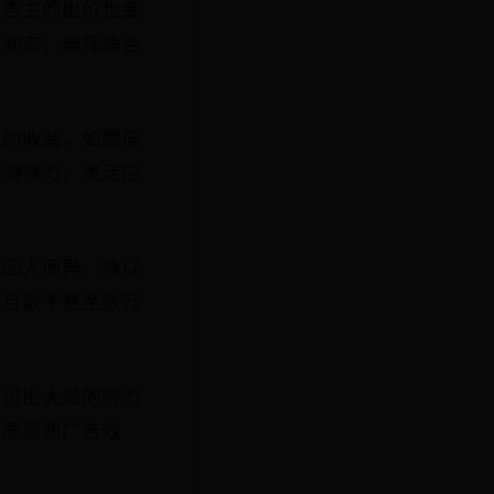
广告主的出价也会
场动态，选择适合
主的收益，如微信
场洞察力，灵活应
益因人而异，难以
每月数千甚至数万
要付出大量的努力
容质量和广告效