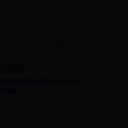
贝斯特365
详细步骤教你如何将PS4手柄连接
到电脑
📅 06-27
👁️ 9237