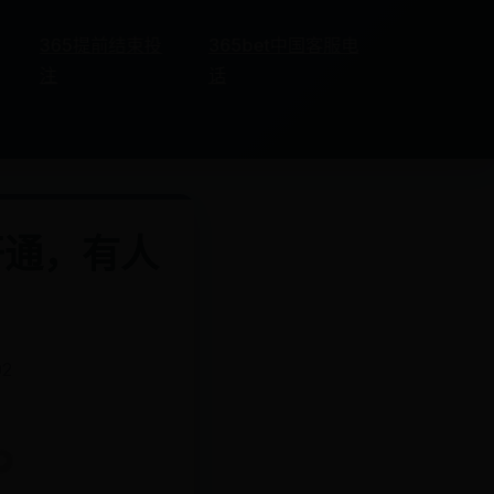
365提前结束投
365bet中国客服电
注
话
开通，有人
？
02