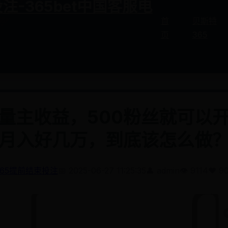
注-365bet中国客服电
首
贝斯特
页
365
量主收益，500粉丝就可以
月入好几万，到底该怎么做
365提前结束投注
📅 2025-06-27 11:25:35
👤 admin
👁️ 9114
❤️ 9