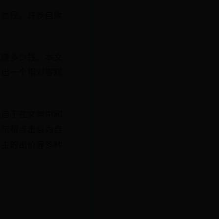
要途径。许多自媒
能赚多少钱。本文
给出一个相对客观
来自于在文章中和
展示和点击会为自
告主的出价等多种