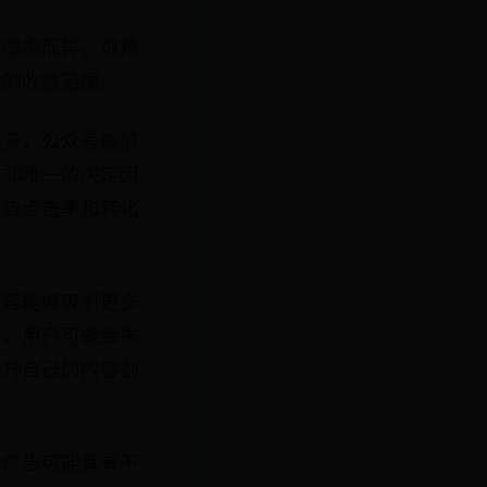
体情况而异，很难
能的收益范围。
越多，公众号能够
并非唯一的决定因
广告点击率和转化
内容能够吸引更多
下，用户可能会失
提升自己的内容创
的广告可能具有不