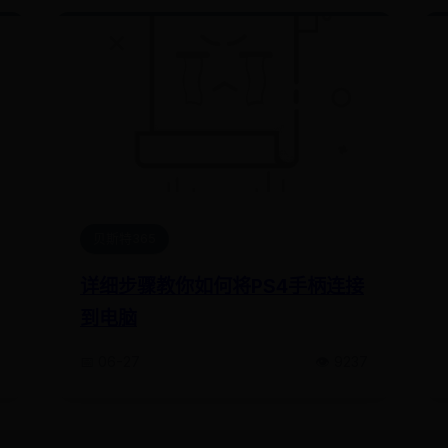
贝斯特365
详细步骤教你如何将PS4手柄连接
到电脑
📅 06-27
👁️ 9237